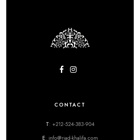
CONTACT
T
: +212-524-383-904
E
: info@riad-khalifa.com