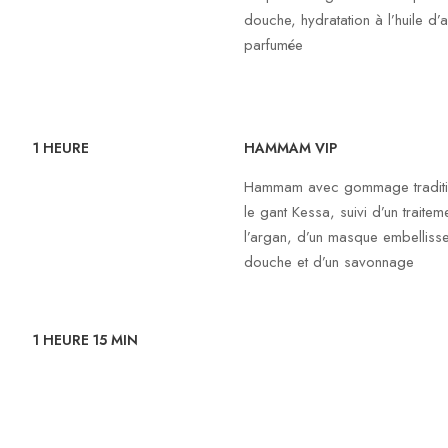
douche, hydratation à l’huile d’
parfumée
1 HEURE
HAMMAM VIP
Hammam avec gommage traditio
le gant Kessa, suivi d’un traite
l’argan, d’un masque embellisseu
douche et d’un savonnage
1 HEURE 15 MIN