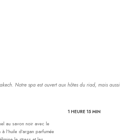
akech. Notre spa est ouvert aux hôtes du riad, mais aussi
1 HEURE 15 MIN
l au savon noir avec le
 à l’huile d’argan parfumée
limine le stress et les