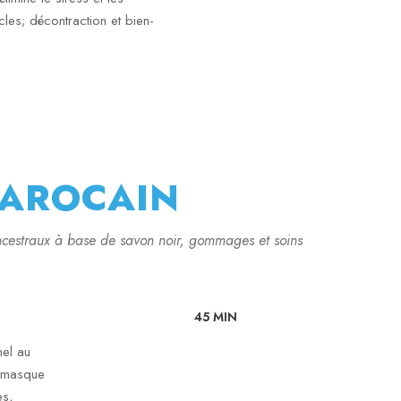
les; décontraction et bien-
MAROCAIN
ncestraux à base de savon noir, gommages et soins
45 MIN
el au
, masque
es,