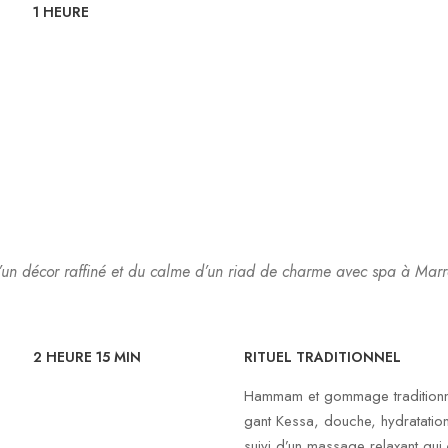
1 HEURE
d’un décor raffiné et du calme d’un riad de charme avec spa à Marr
2 HEURE 15 MIN
RITUEL TRADITIONNEL
Hammam et gommage traditionne
gant Kessa, douche, hydratation
suivi d’un massage relaxant qui é