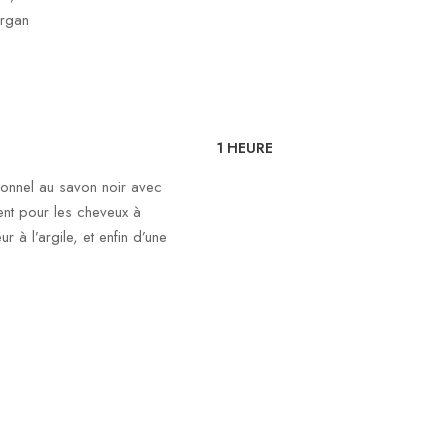
argan
1 HEURE
nnel au savon noir avec
ment pour les cheveux à
r à l’argile, et enfin d’une