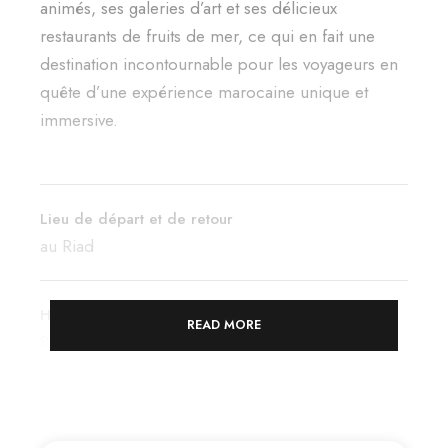
animés, ses galeries d’art et ses délicieux
restaurants de fruits de mer, ce qui en fait une
destination incontournable pour les voyageurs en
quête d’une expérience marocaine unique et
immersive.
Lieu de départ et de retour
au Riad
Heure de départ
READ MORE
8 Pm
Inclus
Transport et carburant