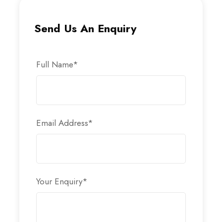
Chauffeur parlant français
Send Us An Enquiry
À quoi s'attendre
Full Name
*
Découvrez Essaouira sa médina et son fort en bord de
mer. Mogador ville multiculturelle par excellence
Journée détente sur les rivages de l'Atlantique
Email Address
*
Un dépaysement total a quelques dizaines de kilomètres
de la bouillonnante cité ocre
Your Enquiry
*
Map