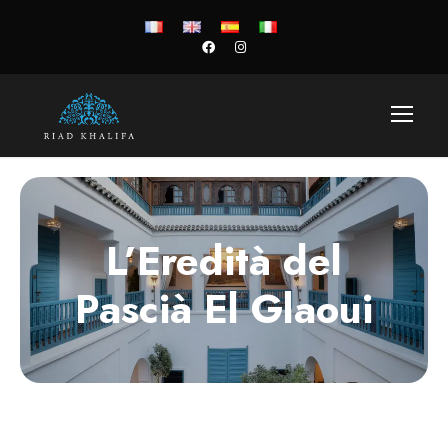
L’Eredità del
Pascià El Glaoui