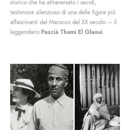
storico che ha attraversato i secoli,
testimone silenzioso di una delle figure più
affascinanti del Marocco del XX secolo — il
leggendario
Pascià Thami El Glaoui
.