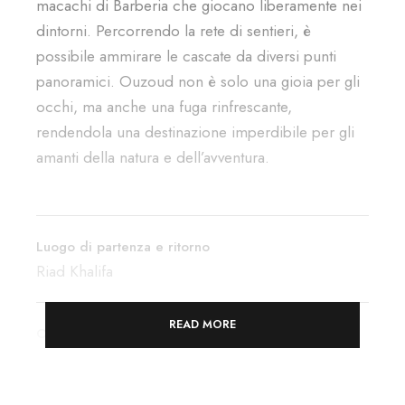
macachi di Barberia che giocano liberamente nei
dintorni. Percorrendo la rete di sentieri, è
possibile ammirare le cascate da diversi punti
panoramici. Ouzoud non è solo una gioia per gli
occhi, ma anche una fuga rinfrescante,
rendendola una destinazione imperdibile per gli
amanti della natura e dell’avventura.
Luogo di partenza e ritorno
Riad Khalifa
READ MORE
Orario di partenza
8 Pm