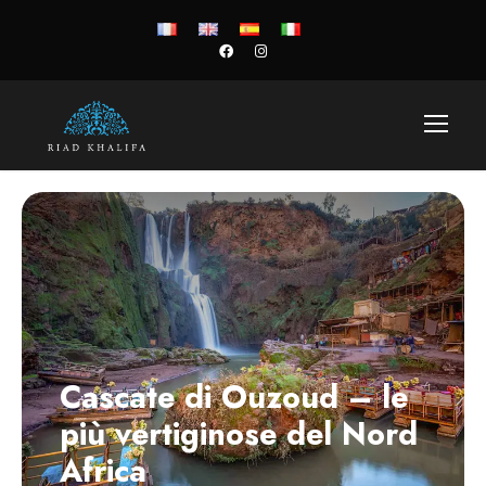
Cascate di Ouzoud – le
più vertiginose del Nord
Africa