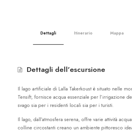
Lalla Takerkoust – Tra d
Dettagli
Itinerario
Mappa
Dettagli dell’escursione
Il lago artificiale di Lalla Takerkoust è situato nelle 
Tensift, fornisce acqua essenziale per l’irrigazione d
svago sia per i residenti locali sia per i turisti.
Il lago, dall’atmosfera serena, offre varie attività acq
colline circostanti creano un ambiente pittoresco idea