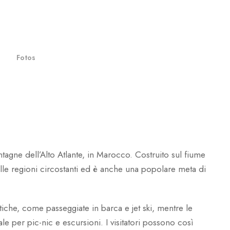
eserto e neve
Fotos
montagne dell’Alto Atlante, in Marocco. Costruito sul fiume
elle regioni circostanti ed è anche una popolare meta di
uatiche, come passeggiate in barca e jet ski, mentre le
le per pic-nic e escursioni. I visitatori possono così